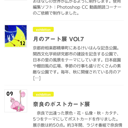
おはなしの世界が広がるように制作します。使用
編集ソフト：Photoshop CC 動画朗読コーナー
のご依頼で制作しました。
exhibition
月のアート展 VOl.7
京都府相楽郡精華町にあるけいはんな記念公園。
関西文化学術研究都市の建設を記念する公園で、
日本の里の風景をテーマにしています。日本庭園
や棚田風の広場、季節の行事も盛りだくさんの素
敵な公園です。毎年、秋に開催されている月のア
[…]
exhibition
奈良のポストカード展
奈良で出逢った景色・花・仏像・秋・カタチ、
5つをテーマにしてポストカードを作りました。
展示数は約50点。約3年間、ラジオ番組で奈良情