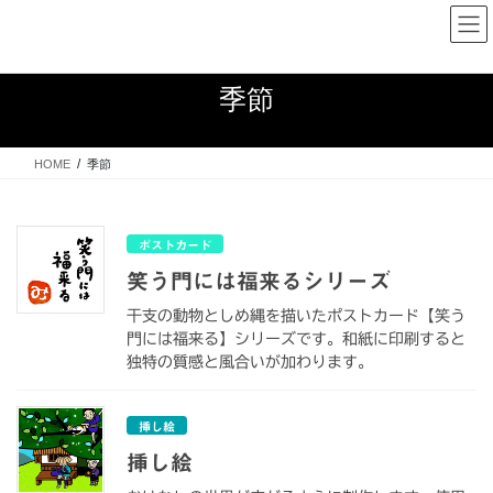
コ
ナ
ン
ビ
テ
ゲ
ン
ー
季節
ツ
シ
へ
ョ
ス
ン
HOME
季節
キ
に
ッ
移
プ
動
ポストカード
笑う門には福来るシリーズ
干支の動物としめ縄を描いたポストカード【笑う
門には福来る】シリーズです。和紙に印刷すると
独特の質感と風合いが加わります。
挿し絵
挿し絵