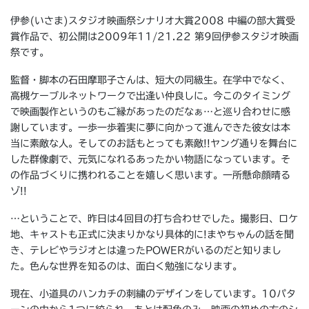
伊参(いさま)スタジオ映画祭シナリオ大賞2008 中編の部大賞受
賞作品で、初公開は2009年11/21.22 第9回伊参スタジオ映画
祭です。
監督・脚本の石田摩耶子さんは、短大の同級生。在学中でなく、
高槻ケーブルネットワークで出逢い仲良しに。今このタイミング
で映画製作というのもご縁があったのだなぁ…と巡り合わせに感
謝しています。一歩一歩着実に夢に向かって進んできた彼女は本
当に素敵な人。そしてのお話もとっても素敵!!ヤング通りを舞台に
した群像劇で、元気になれるあったかい物語になっています。そ
の作品づくりに携われることを嬉しく思います。一所懸命顔晴る
ゾ!!
…ということで、昨日は4回目の打ち合わせでした。撮影日、ロケ
地、キャストも正式に決まりかなり具体的に!まやちゃんの話を聞
き、テレビやラジオとは違ったPOWERがいるのだと知りまし
た。色んな世界を知るのは、面白く勉強になります。
現在、小道具のハンカチの刺繍のデザインをしています。10パタ