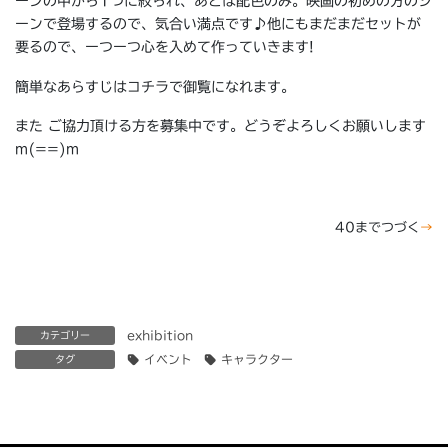
ーンの中から1つに絞られ、あとは配色のみ。映画の初めの方のシ
ーンで登場するので、気合い満点です♪他にもまだまだセットが
要るので、ーつーつ心を入めて作っていきます!
簡単なあらすじはコチラで御覧になれます。
また ご協力頂ける方を募集中です。どうぞよろしくお願いします
m(==)m
40までつづく
→
exhibition
カテゴリー
イベント
キャラクター
タグ